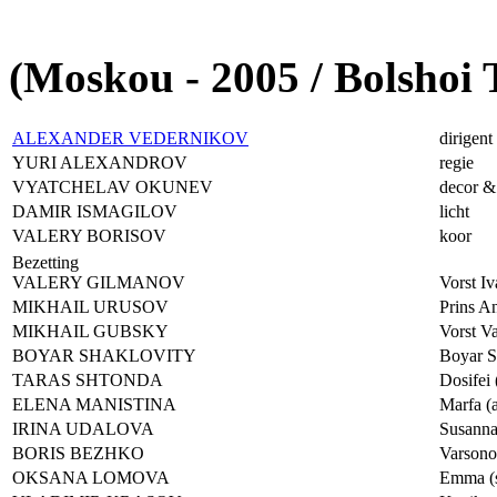
(Moskou - 2005 / Bolshoi 
ALEXANDER VEDERNIKOV
dirigent
YURI ALEXANDROV
regie
VYATCHELAV OKUNEV
decor &
DAMIR ISMAGILOV
licht
VALERY BORISOV
koor
Bezetting
VALERY GILMANOV
Vorst I
MIKHAIL URUSOV
Prins A
MIKHAIL GUBSKY
Vorst Va
BOYAR SHAKLOVITY
Boyar Sh
TARAS SHTONDA
Dosifei 
ELENA MANISTINA
Marfa (a
IRINA UDALOVA
Susanna
BORIS BEZHKO
Varsono
OKSANA LOMOVA
Emma (s