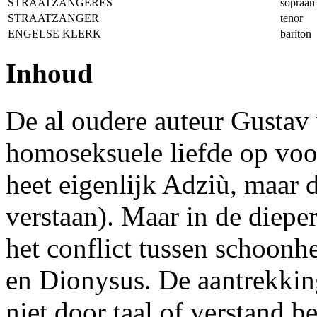
STRAATZANGERES
sopraan
STRAATZANGER
tenor
ENGELSE KLERK
bariton
Inhoud
De al oudere auteur Gustav
homoseksuele liefde op voo
heet eigenlijk Adziù, maar 
verstaan). Maar in de diepe
het conflict tussen schoonhe
en Dionysus. De aantrekking
niet door taal of verstand b