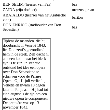
BEN SELIM (heerser van Fez)
bas
ZAIDA (zijn dochter)
mezzosopraan
ABAIALDO (heerser van het Arabische
bariton
volk)
DON ENRICO (stadhouder van Don
bas
Sébastien)
Tijdens de maanden die hij
doorbracht in Venetië 1843,
liet Donizetti`s gezondheid
hem in de steek. Zelf dacht hij
aan een kou, maar het bleek
syfilis te zijn. In Venetië
ontstond het idee een opera
over Don Sebastiano te
schrijven voor de Parijse
Opera. Op 11 juli verliet hij
Venetië en kwam 10 dagen
later in Parijs aan. Hij had tot
eind augustus de tijd om een
nieuwe opera te componeren.
De première was op 13
november 1843.