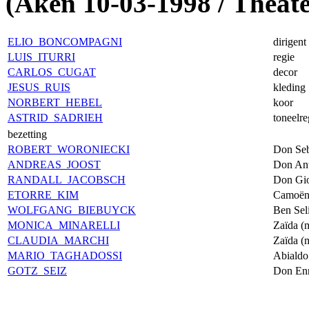
(Aken 10-03-1998 / Theat
ELIO BONCOMPAGNI
dirigent
LUIS ITURRI
regie
CARLOS CUGAT
decor
JESUS RUIS
kleding
NORBERT HEBEL
koor
ASTRID SADRIEH
toneelre
bezetting
ROBERT WORONIECKI
Don Seb
ANDREAS JOOST
Don Ant
RANDALL JACOBSCH
Don Gio
ETORRE KIM
Camoëns
WOLFGANG BIEBUYCK
Ben Sel
MONICA MINARELLI
Zaïda (
CLAUDIA MARCHI
Zaïda (
MARIO TAGHADOSSI
Abialdo 
GOTZ SEIZ
Don Enr