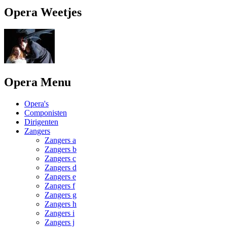
Opera Weetjes
Opera Menu
Opera's
Componisten
Dirigenten
Zangers
Zangers a
Zangers b
Zangers c
Zangers d
Zangers e
Zangers f
Zangers g
Zangers h
Zangers i
Zangers j