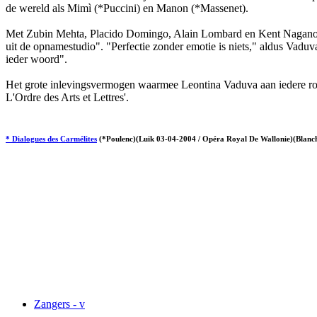
de wereld als Mimì (*Puccini) en Manon (*Massenet).
Met Zubin Mehta, Placido Domingo, Alain Lombard en Kent Nagano ma
uit de opnamestudio". "Perfectie zonder emotie is niets," aldus Vaduva
ieder woord".
Het grote inlevingsvermogen waarmee Leontina Vaduva aan iedere rol ge
L'Ordre des Arts et Lettres'.
* Dialogues des Carmélites
(*Poulenc)(Luik 03-04-2004 / Opéra Royal De Wallonie)(Blanch
Zangers - v