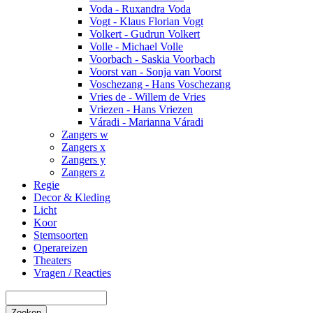
Voda - Ruxandra Voda
Vogt - Klaus Florian Vogt
Volkert - Gudrun Volkert
Volle - Michael Volle
Voorbach - Saskia Voorbach
Voorst van - Sonja van Voorst
Voschezang - Hans Voschezang
Vries de - Willem de Vries
Vriezen - Hans Vriezen
Váradi - Marianna Váradi
Zangers w
Zangers x
Zangers y
Zangers z
Regie
Decor & Kleding
Licht
Koor
Stemsoorten
Operareizen
Theaters
Vragen / Reacties