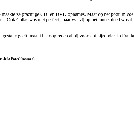
akte ze prachtige CD- en DVD-opnames. Maar op het podium voelt zij
. " Ook Callas was niet perfect; maar wat zij op het toneel deed was dui
stalte geeft, maakt haar optreden al bij voorbaat bijzonder. In Frankri
e de la Force)(sopraan)