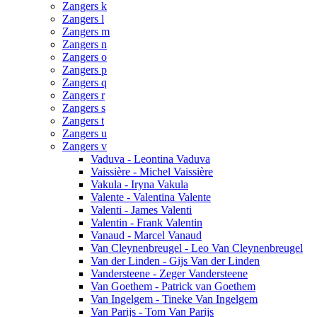
Zangers k
Zangers l
Zangers m
Zangers n
Zangers o
Zangers p
Zangers q
Zangers r
Zangers s
Zangers t
Zangers u
Zangers v
Vaduva - Leontina Vaduva
Vaissière - Michel Vaissière
Vakula - Iryna Vakula
Valente - Valentina Valente
Valenti - James Valenti
Valentin - Frank Valentin
Vanaud - Marcel Vanaud
Van Cleynenbreugel - Leo Van Cleynenbreugel
Van der Linden - Gijs Van der Linden
Vandersteene - Zeger Vandersteene
Van Goethem - Patrick van Goethem
Van Ingelgem - Tineke Van Ingelgem
Van Parijs - Tom Van Parijs