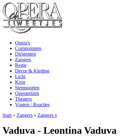
Opera's
Componisten
Dirigenten
Zangers
Regie
Decor & Kleding
Licht
Koor
Stemsoorten
Operareizen
Theaters
Vragen / Reacties
Start
»
Zangers
»
Zangers v
Vaduva - Leontina Vaduva