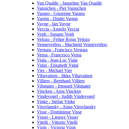
Van Quaille - Jaqueline Van Quaille
Vansichen - Piet Vansichen
Varano - Giuseppe Varano
Vargin - Dmitri Vargin
Vayne - Ian Vayne
Veccia - Angelo Veccia
Vegh - Susann Vegh
Velozo - Felipe Rojas Velozo
Vennevertloo - Machteld Vennevertloo
Vergara - Francisco Vergara
Verna - Francesco Verna
Viala - Jean-Luc Viala
Vidal - Elizabeth Vidal
Vier - Michael Vier
Vihavainen - Iikka Vihavainen
Villiers - Bernhard Villiers
Vilsmaier - Irmgard Vilsmaier
Vincken - Anja Vincken
Vindevogel - Judith Vindevogel
Vinke - Stefan Vinke
Virovlansky - Anna Virovlansky
Visse - Dominique Visse
Visser - Lieuwe Visser
Vitelli - Vittorio Vitelli
Vizin - Victoria Vizin