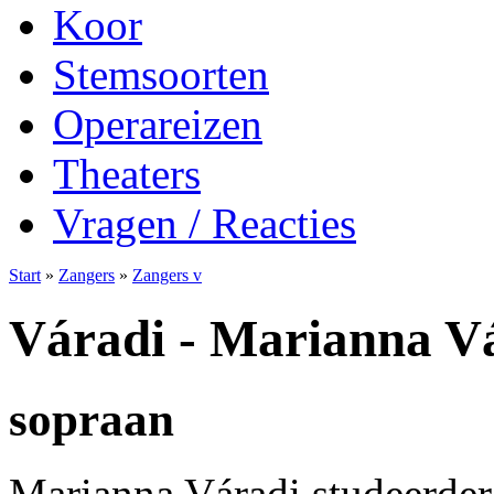
Koor
Stemsoorten
Operareizen
Theaters
Vragen / Reacties
Start
»
Zangers
»
Zangers v
Váradi - Marianna V
sopraan
Marianna Váradi studeerder