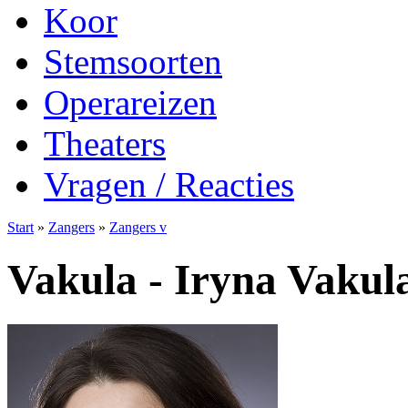
Koor
Stemsoorten
Operareizen
Theaters
Vragen / Reacties
Start
»
Zangers
»
Zangers v
Vakula - Iryna Vakul