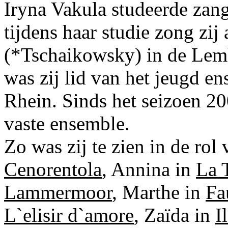
Iryna Vakula studeerde zan
tijdens haar studie zong zij 
(*Tschaikowsky) in de Lem
was zij lid van het jeugd 
Rhein. Sinds het seizoen 20
vaste ensemble.
Zo was zij te zien in de ro
Cenorentola
, Annina in
La 
Lammermoor
, Marthe in
Fa
L`elisir d`amore
, Zaïda in
I