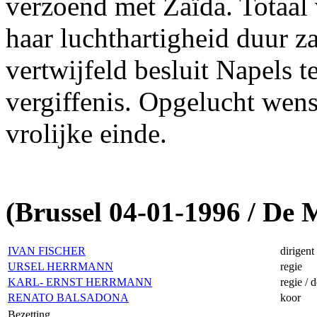
verzoend met Zaïda. Totaal 
haar luchthartigheid duur z
vertwijfeld besluit Napels t
vergiffenis. Opgelucht wens
vrolijke einde.
(Brussel 04-01-1996 / De
IVAN FISCHER
dirigent
URSEL HERRMANN
regie
KARL- ERNST HERRMANN
regie / 
RENATO BALSADONA
koor
Bezetting