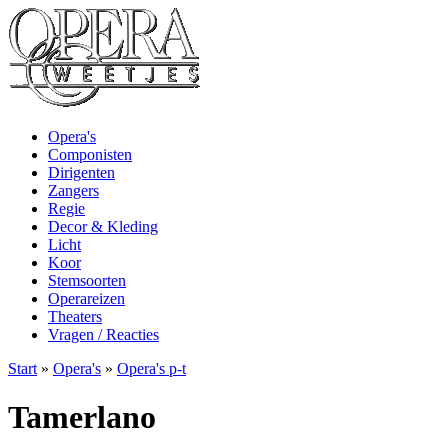
Opera's
Componisten
Dirigenten
Zangers
Regie
Decor & Kleding
Licht
Koor
Stemsoorten
Operareizen
Theaters
Vragen / Reacties
Start
»
Opera's
»
Opera's p-t
Tamerlano