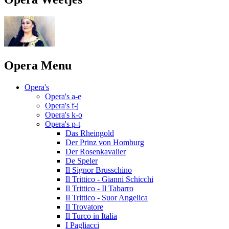
Opera Menu
Opera's
Opera's a-e
Opera's f-j
Opera's k-o
Opera's p-t
Das Rheingold
Der Prinz von Homburg
Der Rosenkavalier
De Speler
Il Signor Brusschino
Il Trittico - Gianni Schicchi
Il Trittico - Il Tabarro
Il Trittico - Suor Angelica
Il Trovatore
Il Turco in Italia
I Pagliacci