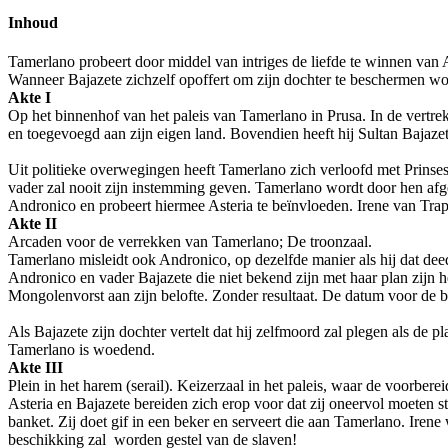
Inhoud
Tamerlano probeert door middel van intriges de liefde te winnen van 
Wanneer Bajazete zichzelf opoffert om zijn dochter te beschermen wo
Akte I
Op het binnenhof van het paleis van Tamerlano in Prusa. In de vertre
en toegevoegd aan zijn eigen land. Bovendien heeft hij Sultan Bajaze
Uit politieke overwegingen heeft Tamerlano zich verloofd met Prinses
vader zal nooit zijn instemming geven. Tamerlano wordt door hen afge
Andronico en probeert hiermee Asteria te beïnvloeden. Irene van Trapezu
Akte II
Arcaden voor de verrekken van Tamerlano; De troonzaal.
Tamerlano misleidt ook Andronico, op dezelfde manier als hij dat deed
Andronico en vader Bajazete die niet bekend zijn met haar plan zijn h
Mongolenvorst aan zijn belofte. Zonder resultaat. De datum voor de b
Als Bajazete zijn dochter vertelt dat hij zelfmoord zal plegen als de
Tamerlano is woedend.
Akte III
Plein in het harem (serail). Keizerzaal in het paleis, waar de voorbere
Asteria en Bajazete bereiden zich erop voor dat zij oneervol moeten st
banket. Zij doet gif in een beker en serveert die aan Tamerlano. Irene 
beschikking zal worden gestel van de slaven!