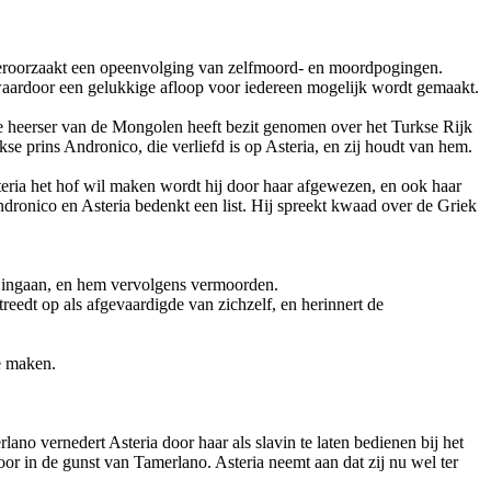
e veroorzaakt een opeenvolging van zelfmoord- en moordpogingen.
waardoor een gelukkige afloop voor iedereen mogelijk wordt gemaakt.
de heerser van de Mongolen heeft bezit genomen over het Turkse Rijk
 prins Andronico, die verliefd is op Asteria, en zij houdt van hem.
teria het hof wil maken wordt hij door haar afgewezen, en ook haar
dronico en Asteria bedenkt een list. Hij spreekt kwaad over de Griek
tel ingaan, en hem vervolgens vermoorden.
reedt op als afgevaardigde van zichzelf, en herinnert de
te maken.
lano vernedert Asteria door haar als slavin te laten bedienen bij het
door in de gunst van Tamerlano. Asteria neemt aan dat zij nu wel ter