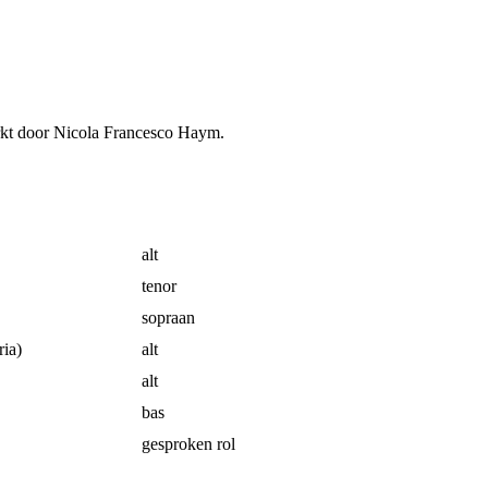
rkt door Nicola Francesco Haym.
alt
tenor
sopraan
ia)
alt
alt
bas
gesproken rol