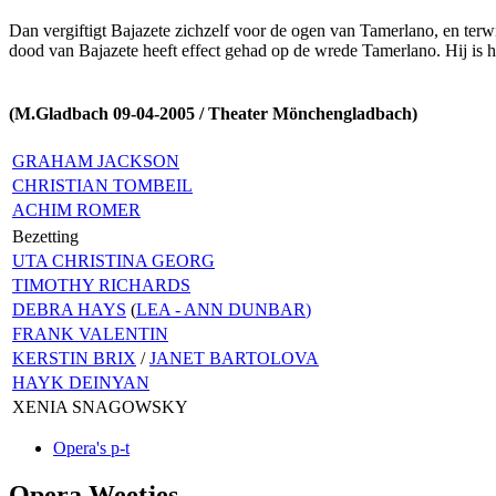
Dan vergiftigt Bajazete zichzelf voor de ogen van Tamerlano, en terwij
dood van Bajazete heeft effect gehad op de wrede Tamerlano. Hij is 
(M.Gladbach 09-04-2005 / Theater Mönchengladbach)
GRAHAM JACKSON
CHRISTIAN TOMBEIL
ACHIM ROMER
Bezetting
UTA CHRISTINA GEORG
TIMOTHY RICHARDS
DEBRA HAYS
(
LEA - ANN DUNBAR
)
FRANK VALENTIN
KERSTIN BRIX
/
JANET BARTOLOVA
HAYK DEINYAN
XENIA SNAGOWSKY
Opera's p-t
Opera Weetjes