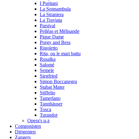
I Puritani
La Sonnambula
La Straniera
La Traviata
Parsival
Pelléas et Mélisande
Pique Dame
Porgy and Bess
Rigoletto
Rita, ou le mari battu
Rusalka
Salomé
Semele
Siegfried
Simon Boccanegra
Stabat Mater
Stiffelio
Tamerlano
Tannhäuser
Tosca
Turandot
Opera's u-z
Componisten
Dirigenten
Zangers