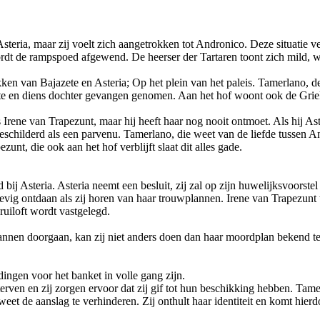
Asteria, maar zij voelt zich aangetrokken tot Andronico. Deze situati
rdt de rampspoed afgewend. De heerser der Tartaren toont zich mild, 
kken van Bajazete en Asteria; Op het plein van het paleis. Tamerlano, 
te en diens dochter gevangen genomen. Aan het hof woont ook de Griekse
 Irene van Trapezunt, maar hij heeft haar nog nooit ontmoet. Als hij As
schilderd als een parvenu. Tamerlano, die weet van de liefde tussen An
nt, die ook aan het hof verblijft slaat dit alles gade.
 bij Asteria. Asteria neemt een besluit, zij zal op zijn huwelijksvoors
evig ontdaan als zij horen van haar trouwplannen. Irene van Trapezunt t
ruiloft wordt vastgelegd.
 plannen doorgaan, kan zij niet anders doen dan haar moordplan bekend 
idingen voor het banket in volle gang zijn.
erven en zij zorgen ervoor dat zij gif tot hun beschikking hebben. Tamer
weet de aanslag te verhinderen. Zij onthult haar identiteit en komt hier