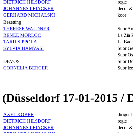
DIETRICH HILSDORF
regie
JOHANNES LEIACKER
decor &
GERHARD MICHALSKI
koor
Bezetting
THERESE WALDNER
Suor An
RENEE MORLOC
La Zia P
TARU SIPPOLA
La Bade
SYLVIA HAMVASI
Suor Ge
Suor Os
DEVOS
Suor Do
CORNELIA BERGER
Suor le
(Düsseldorf 17-01-2015 /
AXEL KOBER
dirigent
DIETRICH HILSDORF
regie
JOHANNES LEIACKER
decor &