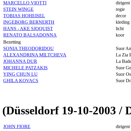
MARCELLO VIOTTI
dirigent
STEIN WINGE
regie
TOBIAS HOHEISEL
decor
INGEBORG BERNERTH
kleding
HANS - AKE SJOQUIST
licht
RENATO BALSADONNA
koor
Bezetting
SONIA THEODORIDOU
Suor An
ALEXANDRINA MILTCHEVA
La Zia P
JOHANNA DUR
La Bade
MICHELE PATZAKIS
Suor Ge
YING CHUN LU
Suor Os
GHILA KOVACS
Suor Do
(Düsseldorf 19-10-2003 /
JOHN FIORE
dirigent